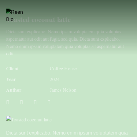
Toasted coconut latte
Dicta sunt explicabo. Nemo ipsam voluptatem quia voluptas
aspernatur aut odit aut fugit, sed quia. Dicta sunt explicabo.
Nemo enim ipsam voluptatem quia voluptas sit aspernatur aut
odit.
Client
Coffee House
Year
2024
Author
James Nelson
Dicta sunt explicabo. Nemo enim ipsam voluptatem quia