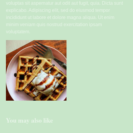
voluptas sit aspernatur aut odit aut fugit, quia. Dicta sunt
explicabo. Adipiscing elit, sed do eiusmod tempor
incididunt ut labore et dolore magna aliqua. Ut enim
minim veniam quis nostrud exercitation ipsam
voluptatem.
You may also like