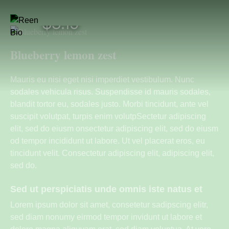
$3.15
Blueberry lemon zest
Mauris eu nisi eget nisi imperdiet vestibulum. Nunc
sodales vehicula risus. Suspendisse id mauris sodales,
blandit tortor eu, sodales justo. Morbi tincidunt, ante vel
suscipit volutpat, turpis enim volutpSectetur adipiscing
elit, sed do eiusm onsectetur adipiscing elit, sed do eiusm
od tempor incididunt ut labore. Ut vel placerat eros, eu
tincidunt velit. Consectetur adipiscing elit, adipiscing elit,
sed do.
Sed ut perspiciatis unde omnis iste natus et
Lorem ipsum dolor sit amet, consetetur sadipscing elitr,
sed diam nonumy eirmod tempor invidunt ut labore et