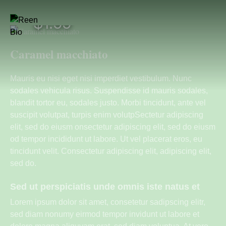
$1.55
Caramel macchiato
Mauris eu nisi eget nisi imperdiet vestibulum. Nunc
sodales vehicula risus. Suspendisse id mauris sodales,
blandit tortor eu, sodales justo. Morbi tincidunt, ante vel
suscipit volutpat, turpis enim volutpSectetur adipiscing
elit, sed do eiusm onsectetur adipiscing elit, sed do eiusm
od tempor incididunt ut labore. Ut vel placerat eros, eu
tincidunt velit. Consectetur adipiscing elit, adipiscing elit,
sed do.
Sed ut perspiciatis unde omnis iste natus et
Lorem ipsum dolor sit amet, consetetur sadipscing elitr,
sed diam nonumy eirmod tempor invidunt ut labore et