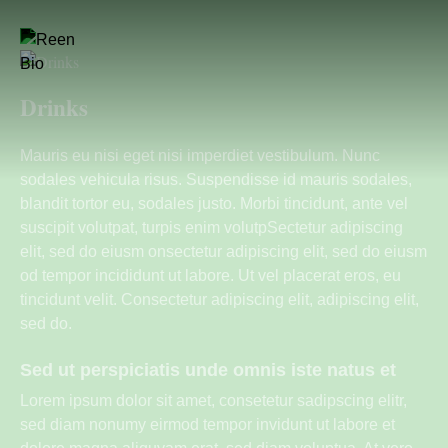
Drinks
Mauris eu nisi eget nisi imperdiet vestibulum. Nunc
sodales vehicula risus. Suspendisse id mauris sodales,
blandit tortor eu, sodales justo. Morbi tincidunt, ante vel
suscipit volutpat, turpis enim volutpSectetur adipiscing
elit, sed do eiusm onsectetur adipiscing elit, sed do eiusm
od tempor incididunt ut labore. Ut vel placerat eros, eu
tincidunt velit. Consectetur adipiscing elit, adipiscing elit,
sed do.
Sed ut perspiciatis unde omnis iste natus et
Lorem ipsum dolor sit amet, consetetur sadipscing elitr,
sed diam nonumy eirmod tempor invidunt ut labore et