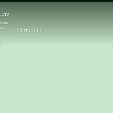
UCTS
dients
coa
CONTACT US
a
h