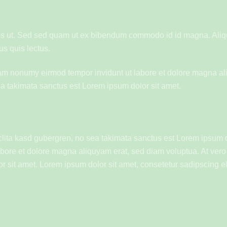
 ut. Sed sed quam ut ex bibendum commodo id id magna. Aliquam
us quis lectus.
diam nonumy eirmod tempor invidunt ut labore et dolore magna al
ea takimata sanctus est Lorem ipsum dolor sit amet.
clita kasd gubergren, no sea takimata sanctus est Lorem ipsum d
bore et dolore magna aliquyam erat, sed diam voluptua. At vero 
sit amet. Lorem ipsum dolor sit amet, consetetur sadipscing eli