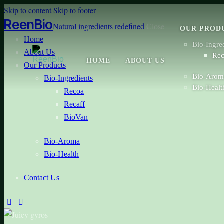
Skip to content
Skip to footer
ReenBio
Natural ingredients redefined
Close
OUR PROD
Home
Bio-Ingre
About Us
Re
HOME
ABOUT US
Our Products
Bio-Arom
Bio-Ingredients
Bio-Healt
Recoa
Recaff
BioVan
Bio-Aroma
Bio-Health
Contact Us