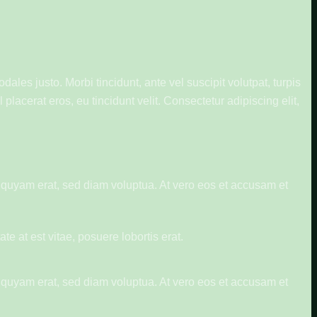
ales justo. Morbi tincidunt, ante vel suscipit volutpat, turpis
placerat eros, eu tincidunt velit. Consectetur adipiscing elit,
iquyam erat, sed diam voluptua. At vero eos et accusam et
e at est vitae, posuere lobortis erat.
iquyam erat, sed diam voluptua. At vero eos et accusam et