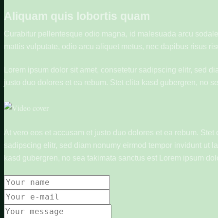
Aliquam quis lobortis quam
Curabitur pellentesque odio magna, id malesuada arcu sodales
mattis vulputate, odio arcu aliquet metus, nec dapibus risus ris
Lorem ipsum dolor sit amet, consetetur sadipscing elitr, sed 
justo duo dolores et ea rebum. Stet clita kasd gubergren, no s
At vero eos et accusam et justo duo dolores et ea rebum. Stet 
sadipscing elitr, sed diam nonumy eirmod tempor invidunt ut la
kasd gubergren, no sea takimata sanctus est Lorem ipsum dolor 