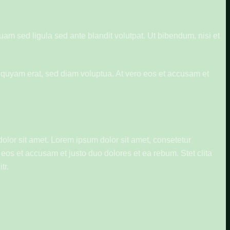
 sed ligula sed ante blandit volutpat. Ut bibendum, nisi et
iquyam erat, sed diam voluptua. At vero eos et accusam et
olor sit amet. Lorem ipsum dolor sit amet, consetetur
eos et accusam et justo duo dolores et ea rebum. Stet clita
tr.