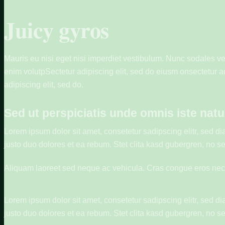
Juicy gyros
Mauris eu nisi eget nisi imperdiet vestibulum. Nunc sodales vehi
enim volutpSectetur adipiscing elit, sed do eiusm onsectetur adi
adipiscing elit, sed do.
Sed ut perspiciatis unde omnis iste natu
Lorem ipsum dolor sit amet, consetetur sadipscing elitr, sed 
justo duo dolores et ea rebum. Stet clita kasd gubergren, no s
Aliquam laoreet sed neque ac vehicula. Cras congue eros nec qu
Lorem ipsum dolor sit amet, consetetur sadipscing elitr, sed 
justo duo dolores et ea rebum. Stet clita kasd gubergren, no s