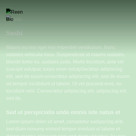
Sushi
Mauris eu nisi eget nisi imperdiet vestibulum. Nunc
sodales vehicula risus. Suspendisse id mauris sodales,
blandit tortor eu, sodales justo. Morbi tincidunt, ante vel
suscipit volutpat, turpis enim volutpSectetur adipiscing
elit, sed do eiusm onsectetur adipiscing elit, sed do eiusm
od tempor incididunt ut labore. Ut vel placerat eros, eu
tincidunt velit. Consectetur adipiscing elit, adipiscing elit,
sed do.
Sed ut perspiciatis unde omnis iste natus et
Lorem ipsum dolor sit amet, consetetur sadipscing elitr,
sed diam nonumy eirmod tempor invidunt ut labore et