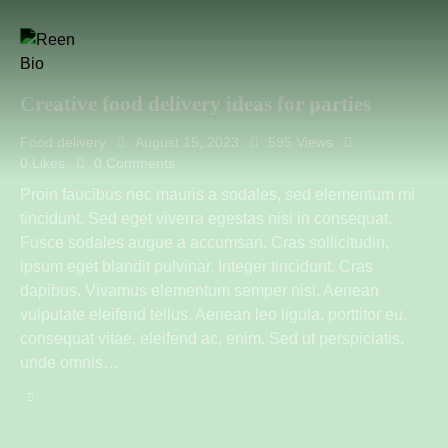
Creative food delivery ideas for parties
Food delivery
August 15, 2023
595
Views
0
Likes
0
Comments
Proin faucibus nec mauris a sodales, sed elementum mi
tincidunt. Sed eget viverra egestas nisi in consequat.
Fusce sodales augue a accumsan. Cras sollicitudin,
ipsum eget blandit pulvinar. Integer tincidunt. Cras
dapibus. Vivamus elementum semper nisi. Aenean
vulputate eleifend tellus. Aenean leo ligula, porttitor eu,
consequat vitae, eleifend ac, enim. Sed ut perspiciatis,
unde omnis…