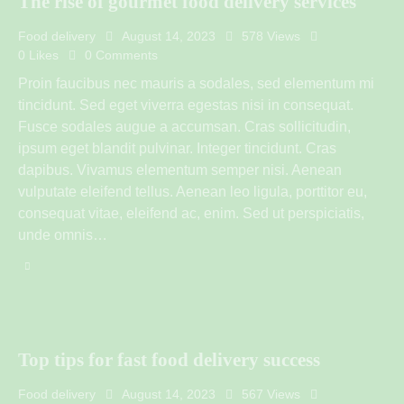
The rise of gourmet food delivery services
Food delivery
August 14, 2023
578
Views
0
Likes
0
Comments
Proin faucibus nec mauris a sodales, sed elementum mi
tincidunt. Sed eget viverra egestas nisi in consequat.
Fusce sodales augue a accumsan. Cras sollicitudin,
ipsum eget blandit pulvinar. Integer tincidunt. Cras
dapibus. Vivamus elementum semper nisi. Aenean
vulputate eleifend tellus. Aenean leo ligula, porttitor eu,
consequat vitae, eleifend ac, enim. Sed ut perspiciatis,
unde omnis…
Top tips for fast food delivery success
Food delivery
August 14, 2023
567
Views