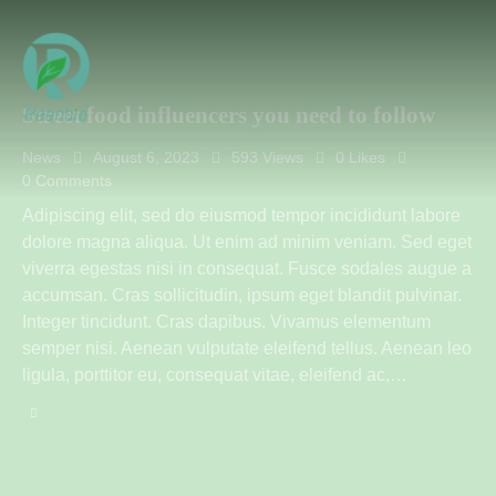
Street food influencers you need to follow
News
August 6, 2023
593
Views
0
Likes
0
Comments
Adipiscing elit, sed do eiusmod tempor incididunt labore
dolore magna aliqua. Ut enim ad minim veniam. Sed eget
viverra egestas nisi in consequat. Fusce sodales augue a
accumsan. Cras sollicitudin, ipsum eget blandit pulvinar.
Integer tincidunt. Cras dapibus. Vivamus elementum
semper nisi. Aenean vulputate eleifend tellus. Aenean leo
ligula, porttitor eu, consequat vitae, eleifend ac,…