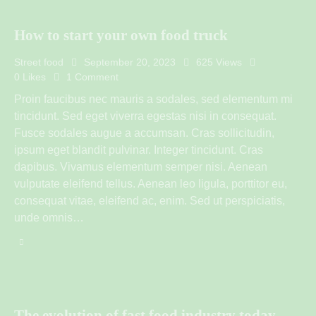
How to start your own food truck
Street food
September 20, 2023
625
Views
0
Likes
1
Comment
Proin faucibus nec mauris a sodales, sed elementum mi
tincidunt. Sed eget viverra egestas nisi in consequat.
Fusce sodales augue a accumsan. Cras sollicitudin,
ipsum eget blandit pulvinar. Integer tincidunt. Cras
dapibus. Vivamus elementum semper nisi. Aenean
vulputate eleifend tellus. Aenean leo ligula, porttitor eu,
consequat vitae, eleifend ac, enim. Sed ut perspiciatis,
unde omnis…
The evolution of fast food industry today