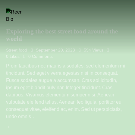
Exploring the best street food around the
world
Street food
September 20, 2023
594
Views
0
Likes
0
Comments
Proin faucibus nec mauris a sodales, sed elementum mi
tincidunt. Sed eget viverra egestas nisi in consequat.
Fusce sodales augue a accumsan. Cras sollicitudin,
ipsum eget blandit pulvinar. Integer tincidunt. Cras
dapibus. Vivamus elementum semper nisi. Aenean
vulputate eleifend tellus. Aenean leo ligula, porttitor eu,
consequat vitae, eleifend ac, enim. Sed ut perspiciatis,
unde omnis…