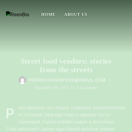
HOME
ABOUT US
STREET FOOD
Street food vendors: stories
from the streets
REENBIOSINGAPORE@GMAIL.COM
September 19, 2023
0
Comments
Proin faucibus nec mauris a sodales, sed elementum
mi tincidunt. Sed eget viverra egestas nisi in
consequat. Fusce sodales augue a accumsan.
Cras sollicitudin, ipsum eget blandit pulvinar. Integer