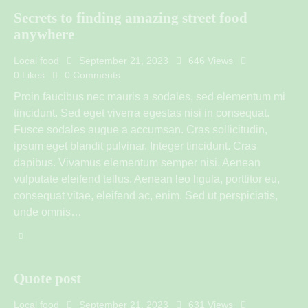
Secrets to finding amazing street food
anywhere
Local food
September 21, 2023
646
Views
0
Likes
0
Comments
Proin faucibus nec mauris a sodales, sed elementum mi
tincidunt. Sed eget viverra egestas nisi in consequat.
Fusce sodales augue a accumsan. Cras sollicitudin,
ipsum eget blandit pulvinar. Integer tincidunt. Cras
dapibus. Vivamus elementum semper nisi. Aenean
vulputate eleifend tellus. Aenean leo ligula, porttitor eu,
consequat vitae, eleifend ac, enim. Sed ut perspiciatis,
unde omnis…
Quote post
Local food
September 21, 2023
631
Views