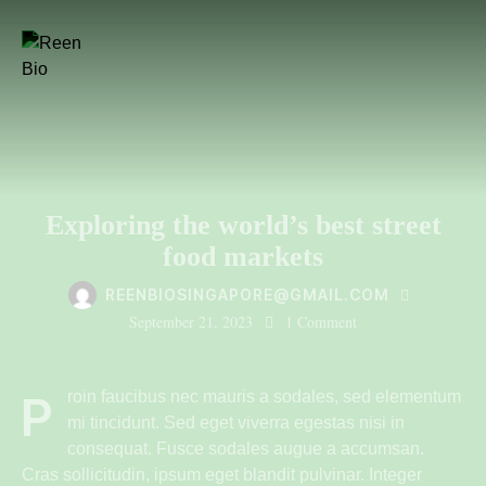
LOCAL FOOD
Exploring the world’s best street
food markets
REENBIOSINGAPORE@GMAIL.COM
September 21, 2023
1
Comment
Proin faucibus nec mauris a sodales, sed elementum
mi tincidunt. Sed eget viverra egestas nisi in
consequat. Fusce sodales augue a accumsan.
Cras sollicitudin, ipsum eget blandit pulvinar. Integer