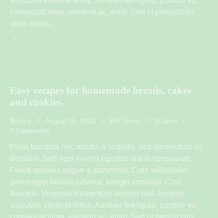
vulputate eleifend tellus. Aenean leo ligula, porttitor eu,
consequat vitae, eleifend ac, enim. Sed ut perspiciatis,
unde omnis…
Easy recipes for homemade breads, cakes
and cookies
Bakery
August 11, 2023
567
Views
0
Likes
0
Comments
Proin faucibus nec mauris a sodales, sed elementum mi
tincidunt. Sed eget viverra egestas nisi in consequat.
Fusce sodales augue a accumsan. Cras sollicitudin,
ipsum eget blandit pulvinar. Integer tincidunt. Cras
dapibus. Vivamus elementum semper nisi. Aenean
vulputate eleifend tellus. Aenean leo ligula, porttitor eu,
consequat vitae, eleifend ac, enim. Sed ut perspiciatis,