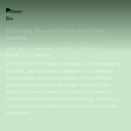
Exploring the world’s best street food
markets
Local food
September 21, 2023
948
Views
0
Likes
1
Comment
Proin faucibus nec mauris a sodales, sed elementum mi
tincidunt. Sed eget viverra egestas nisi in consequat.
Fusce sodales augue a accumsan. Cras sollicitudin,
ipsum eget blandit pulvinar. Integer tincidunt. Cras
dapibus. Vivamus elementum semper nisi. Aenean
vulputate eleifend tellus. Aenean leo ligula, porttitor eu,
consequat vitae, eleifend ac, enim. Sed ut perspiciatis,
unde omnis…