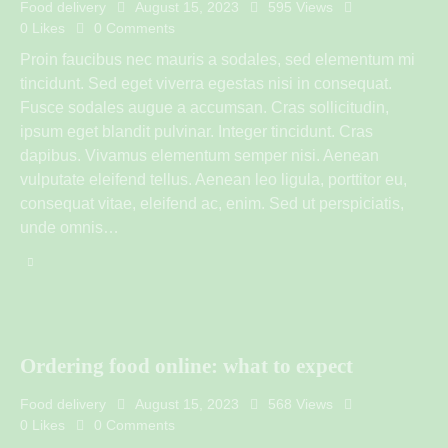
Food delivery
August 15, 2023
595
Views
0
Likes
0
Comments
Proin faucibus nec mauris a sodales, sed elementum mi
tincidunt. Sed eget viverra egestas nisi in consequat.
Fusce sodales augue a accumsan. Cras sollicitudin,
ipsum eget blandit pulvinar. Integer tincidunt. Cras
dapibus. Vivamus elementum semper nisi. Aenean
vulputate eleifend tellus. Aenean leo ligula, porttitor eu,
consequat vitae, eleifend ac, enim. Sed ut perspiciatis,
unde omnis…
Ordering food online: what to expect
Food delivery
August 15, 2023
568
Views
0
Likes
0
Comments