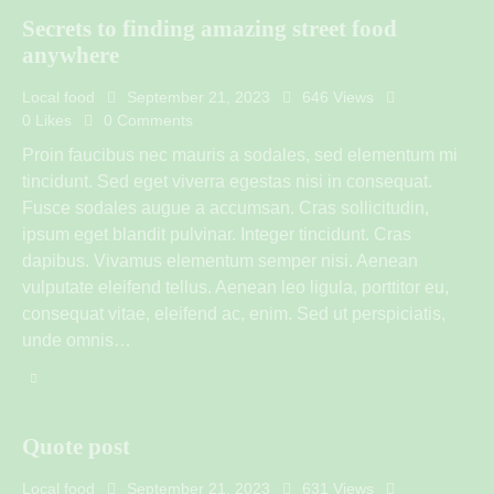
Secrets to finding amazing street food
anywhere
Local food
September 21, 2023
646
Views
0
Likes
0
Comments
Proin faucibus nec mauris a sodales, sed elementum mi
tincidunt. Sed eget viverra egestas nisi in consequat.
Fusce sodales augue a accumsan. Cras sollicitudin,
ipsum eget blandit pulvinar. Integer tincidunt. Cras
dapibus. Vivamus elementum semper nisi. Aenean
vulputate eleifend tellus. Aenean leo ligula, porttitor eu,
consequat vitae, eleifend ac, enim. Sed ut perspiciatis,
unde omnis…
Quote post
Local food
September 21, 2023
631
Views